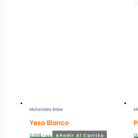
Materiales Base
M
Yeso Blanco
P
0,00
$
Añadir Al Carrito
13
* IVA