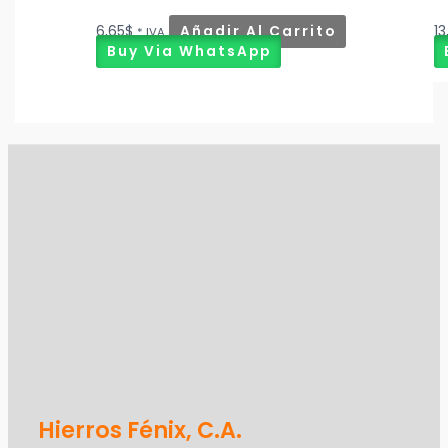
6,65
$
Añadir Al Carrito
13
* IVA
Buy Via WhatsApp
Hierros Fénix, C.A.