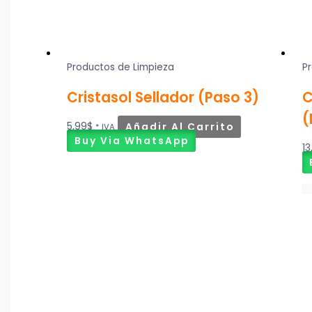
Productos de Limpieza
P
Cristasol Sellador (Paso 3)
C
(
5,99
$
Añadir Al Carrito
* IVA
Buy Via WhatsApp
13