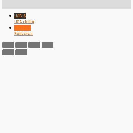
USD $
USA dollar
VED Bs F
Bolívares