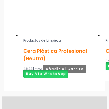
Productos de Limpieza
P
Cera Plástica Profesional
C
(Neutra)
3
45,22
$
Añadir Al Carrito
* IVA
Buy Via WhatsApp