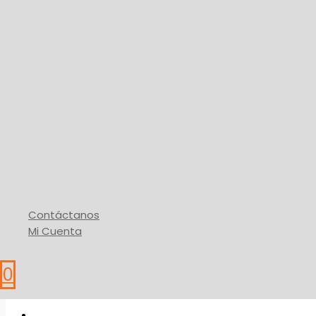
Productos de Limpieza
Cera Plástica Profesional (Neut
13,30
$
Añadir Al Carrito
* IVA
Buy Via WhatsApp
Contáctanos
Mi Cuenta
0