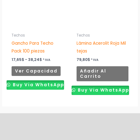
variantes.
Las
opciones
se
pueden
Techos
Techos
elegir
Gancho Para Techo
Lámina Acerolit Roja Mil
en
Pack 100 piezas
tejas
la
17,65
$
-
38,24
$
79,80
$
* IVA
* IVA
página
Ver Capacidad
Añadir Al
de
Carrito
producto
Buy Via WhatsApp
Buy Via WhatsApp