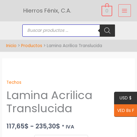
Ir
Hierros Fénix, C.A.
0
al
contenido
Búsqueda
de
productos
Inicio
Productos
Lamina Acrilica Translucida
Lamina
Rango
Acrilica
de
Techos
Translucida
Lamina Acrilica
cantidad
precios:
USD $
desde
Translucida
VED Bs F
117,65$
117,65
$
-
235,30
$
* IVA
hasta