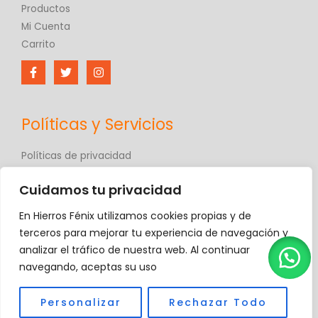
Productos
Mi Cuenta
Carrito
Políticas y Servicios
Políticas de privacidad
Políticas de comercio electrónico
Cuidamos tu privacidad
Términos y condiciones
Contáctanos
En Hierros Fénix utilizamos cookies propias y de
Hierros Fénix
terceros para mejorar tu experiencia de navegación y
analizar el tráfico de nuestra web. Al continuar
navegando, aceptas su uso
Personalizar
Rechazar Todo
Copyright © 2026 Hierros Fénix, C.A.