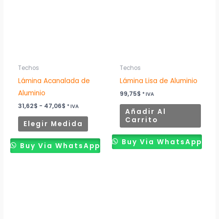
múltiples
hasta
47,06$
variantes.
Las
opciones
se
pueden
Techos
Techos
elegir
Lámina Acanalada de
Lámina Lisa de Aluminio
en
Aluminio
99,75
$
* IVA
la
31,62
$
-
47,06
$
* IVA
Añadir Al
página
Carrito
Elegir Medida
de
producto
Buy Via WhatsApp
Buy Via WhatsApp
Rango
Este
de
producto
precios:
desde
tiene
17,65$
múltiples
hasta
38,24$