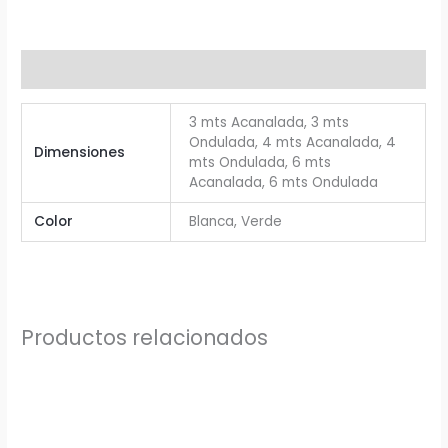
Información adicional
3 mts Acanalada, 3 mts
Ondulada, 4 mts Acanalada, 4
Dimensiones
mts Ondulada, 6 mts
Acanalada, 6 mts Ondulada
Color
Blanca, Verde
Productos relacionados
Rango
Este
de
producto
precios:
desde
tiene
31,62$