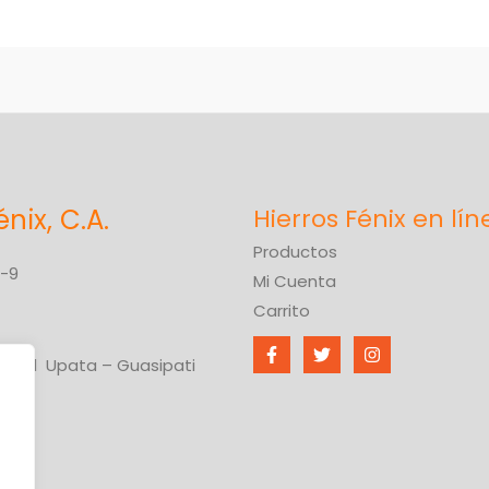
énix, C.A.
Productos
6-9
Mi Cuenta
Carrito
ional Upata – Guasipati
ívar