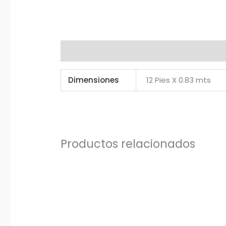
Información adicional
Dimensiones
12 Pies X 0.83 mts
Productos relacionados
Rango
Este
de
producto
precios:
desde
tiene
79,41$
hasta
múltiples
235,30$
variantes.