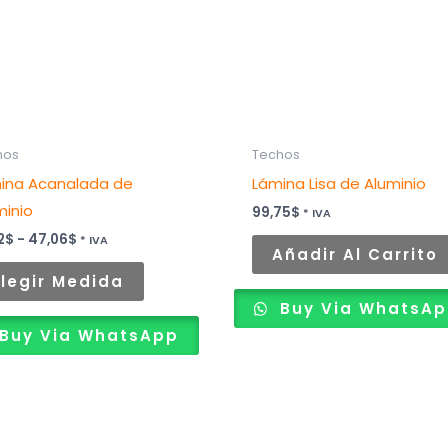
Las
opciones
se
pueden
elegir
hos
Techos
en
ina Acanalada de
Lámina Lisa de Aluminio
la
minio
página
99,75
$
* IVA
de
2
$
-
47,06
$
* IVA
Añadir Al Carrito
producto
Elegir Medida
Buy Via WhatsA
Buy Via WhatsApp