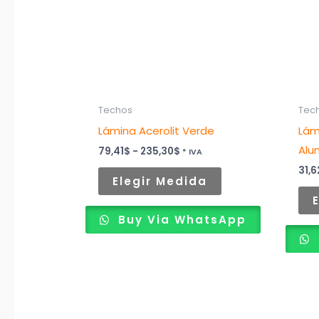
Las
opciones
se
pueden
elegir
Techos
Tec
en
Lámina Acerolit Verde
Lám
la
Alu
página
79,41
$
-
235,30
$
* IVA
de
31,6
Elegir Medida
producto
Buy Via WhatsApp