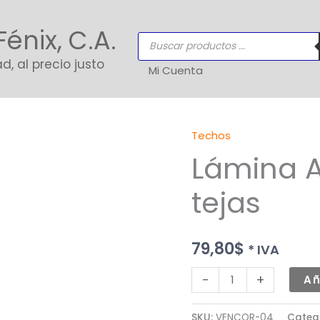
Fénix, C.A.
Búsqueda
de
productos
d, al precio justo
Mi Cuenta
Techos
Lámina
Lámina Ac
Acerolit
Roja
tejas
Mil
tejas
cantidad
79,80
$
* IVA
-
+
Añ
SKU:
VENCOR-04
Categ