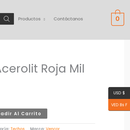
0
Productos
Contáctanos
erolit Roja Mil
USD $
VED Bs F
adir Al Carrito
oría:
Techos
Marca:
Vencor