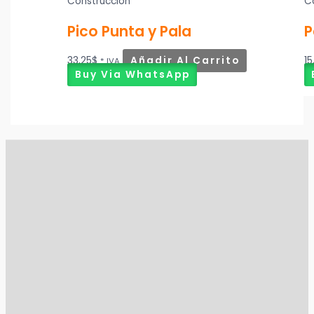
Construcción
C
Pico Punta y Pala
P
33,25
$
Añadir Al Carrito
15
* IVA
Buy Via WhatsApp