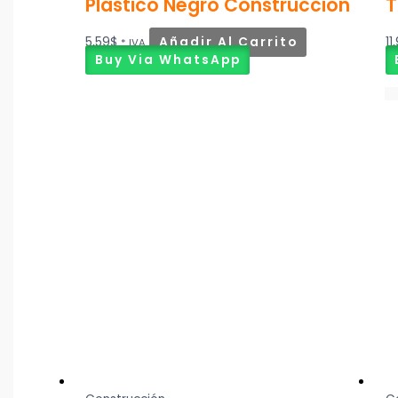
Plástico Negro Construcción
T
5,59
$
Añadir Al Carrito
11
* IVA
Buy Via WhatsApp