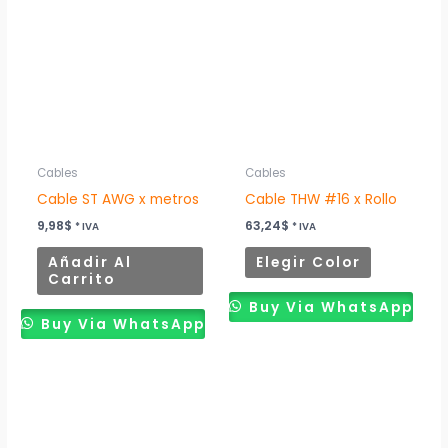
tiene
múltiples
variantes.
Las
opciones
se
pueden
Cables
Cables
elegir
Cable ST AWG x metros
Cable THW #16 x Rollo
en
9,98
$
63,24
$
* IVA
* IVA
la
Añadir Al
Elegir Color
página
Carrito
de
Buy Via WhatsApp
producto
Buy Via WhatsApp
Este
producto
tiene