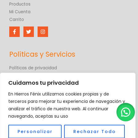
Productos
Mi Cuenta
Carrito
Políticas y Servicios
Políticas de privacidad
Políticas de comercio electrónico
Cuidamos tu privacidad
Términos y condiciones
Contáctanos
En Hierros Fénix utilizamos cookies propias y de
Hierros Fénix
terceros para mejorar tu experiencia de navegación y
analizar el tráfico de nuestra web. Al continuar
navegando, aceptas su uso
Personalizar
Rechazar Todo
Copyright © 2026 Hierros Fénix, C.A.