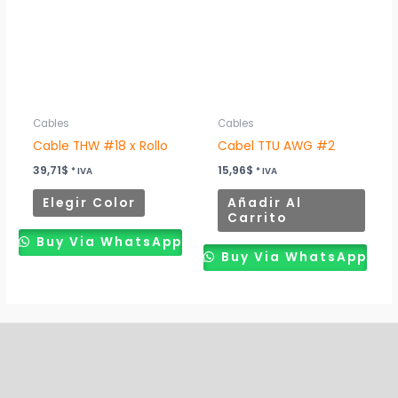
múltiples
variantes.
Las
opciones
se
pueden
Cables
Cables
elegir
Cable THW #18 x Rollo
Cabel TTU AWG #2
en
39,71
$
15,96
$
* IVA
* IVA
la
Elegir Color
Añadir Al
página
Carrito
de
Buy Via WhatsApp
producto
Buy Via WhatsApp