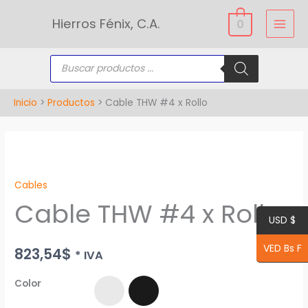
Ir
Hierros Fénix, C.A.
0
al
contenido
Búsqueda
de
productos
Inicio
Productos
Cable THW #4 x Rollo
Cable
THW
Cables
#4
Cable THW #4 x Rollo
x
USD $
Rollo
cantidad
VED Bs F
823,54
$
* IVA
Color