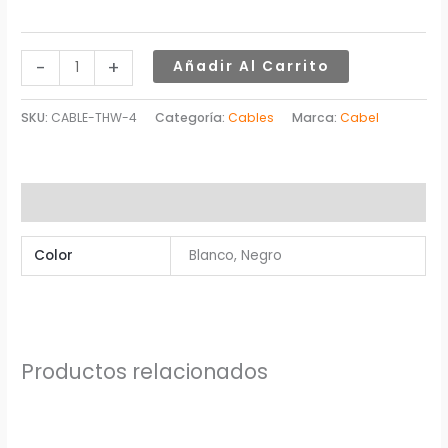
-
+
Añadir Al Carrito
SKU:
CABLE-THW-4
Categoría:
Cables
Marca:
Cabel
Información adicional
Color
Blanco, Negro
Productos relacionados
Este
producto