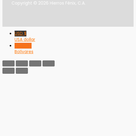
Copyright © 2026 Hierros Fénix, C.A.
USD $
USA dollar
VED Bs F
Bolívares