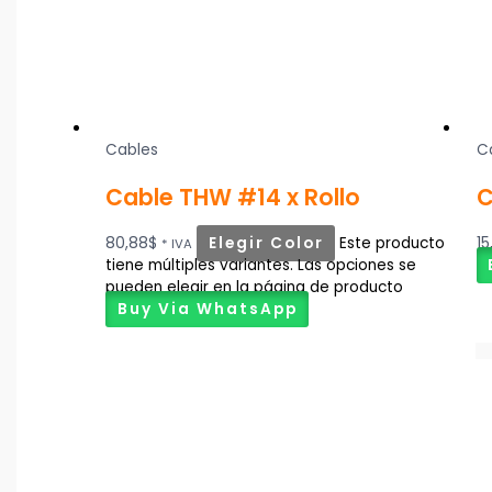
Cables
C
Cable THW #14 x Rollo
C
80,88
$
Elegir Color
Este producto
15
* IVA
tiene múltiples variantes. Las opciones se
pueden elegir en la página de producto
Buy Via WhatsApp