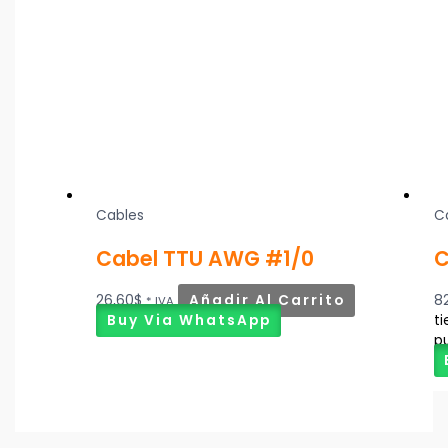
Cables
C
Cabel TTU AWG #1/0
C
26,60
$
Añadir Al Carrito
8
* IVA
Buy Via WhatsApp
ti
pu