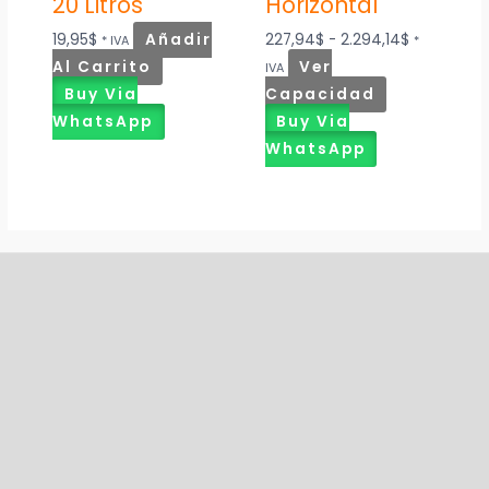
20 Litros
Horizontal
19,95
$
Añadir
227,94
$
-
2.294,14
$
* IVA
*
Al Carrito
Ver
IVA
Buy Via
Capacidad
WhatsApp
Buy Via
WhatsApp