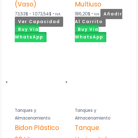
(Vaso)
Multiuso
73,53
$
-
1.073,54
$
186,20
$
Añadir
* IVA
* IVA
Ver Capacidad
Al Carrito
Buy Via
Buy Via
WhatsApp
WhatsApp
Tanques y
Tanques y
Almacenamiento
Almacenamiento
Bidon Plástico
Tanque