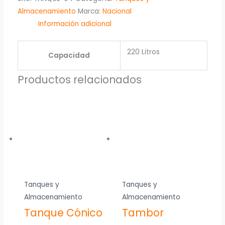
Almacenamiento
Marca:
Nacional
en
en
Información adicional
la
la
página
página
de
de
220 Litros
Capacidad
producto
producto
Productos relacionados
Tanques y
Tanques y
Almacenamiento
Almacenamiento
Tanque Cónico
Tambor