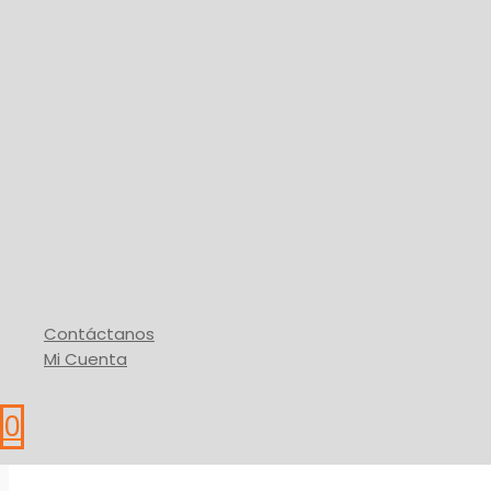
Maquinaria a Gasolina
Cadena de Motosierra
19,95
$
Añadir Al Carrito
* IVA
Buy Via WhatsApp
Contáctanos
Mi Cuenta
0