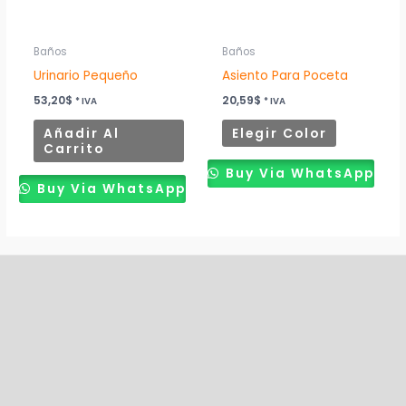
opciones
se
pueden
Baños
Baños
elegir
Urinario Pequeño
Asiento Para Poceta
en
53,20
$
20,59
$
* IVA
* IVA
la
Añadir Al
Elegir Color
página
Carrito
de
Buy Via WhatsApp
producto
Buy Via WhatsApp