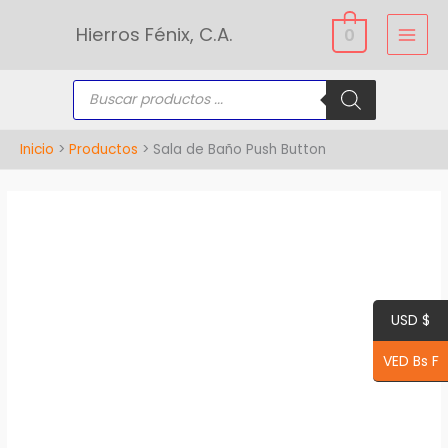
Ir
Hierros Fénix, C.A.
0
al
contenido
Búsqueda
de
productos
Inicio
Productos
Sala de Baño Push Button
Sala
de
Baño
Push
USD $
Button
cantidad
VED Bs F