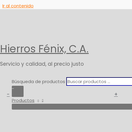
Ir al contenido
Inicio
Productos
Regleta Eléctrica (Supresor)
Protectores de Voltaje
Hierros Fénix, C.A.
Regleta Eléctrica (Su
Servicio y calidad, al precio justo
17,29
$
* IVA
Búsqueda de productos
Regleta Eléctrica (Supresor) cantidad
-
+
Productos
Añadir Al Carrito
SKU:
EXCELINE-16
Categoría:
Protectores de Voltaje
Marca:
Información adicional