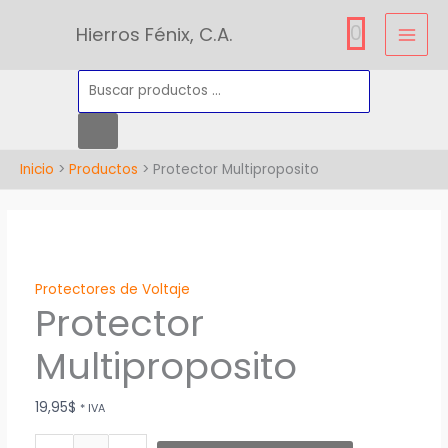
Ir
Búsqueda
0
Hierros Fénix, C.A.
al
de
contenido
productos
Inicio
Productos
Protector Multiproposito
Protector
Multiproposito
cantidad
Protectores de Voltaje
Protector
Multiproposito
19,95
$
* IVA