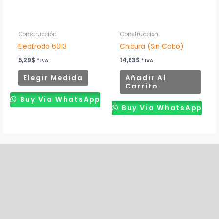
opciones
se
pueden
Construcción
Construcción
elegir
Electrodo 6013
Chicura (Sin Cabo)
en
5,29
$
14,63
$
* IVA
* IVA
la
Elegir Medida
Añadir Al
página
Carrito
de
Buy Via WhatsApp
producto
Buy Via WhatsApp