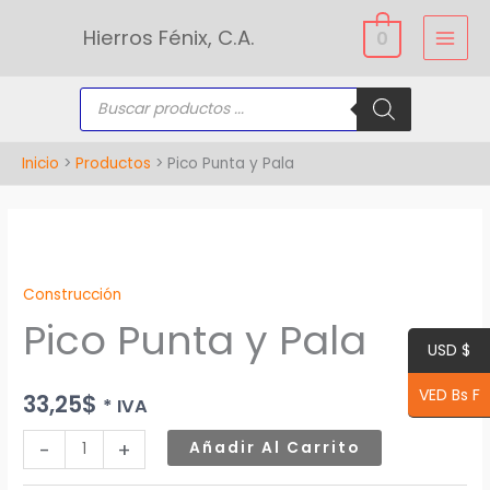
Ir
Hierros Fénix, C.A.
0
al
contenido
Búsqueda
de
productos
Inicio
Productos
Pico Punta y Pala
Pico
Punta
Construcción
y
Pico Punta y Pala
Pala
USD $
cantidad
VED Bs F
33,25
$
* IVA
-
+
Añadir Al Carrito