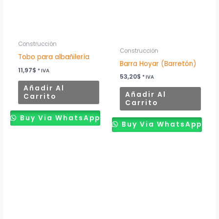
Construcción
Construcción
Tobo para albañilería
Barra Hoyar (Barretón)
11,97
$
* IVA
53,20
$
* IVA
Añadir Al
Añadir Al
Carrito
Carrito
Buy Via WhatsApp
Buy Via WhatsApp
Este
producto
tiene
múltiples
variantes.
Las