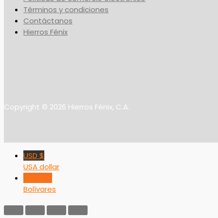
Términos y condiciones
Contáctanos
Hierros Fénix
Copyright © 2026 Hierros Fénix, C.A.
USD $
USA dollar
VED Bs F
Bolívares