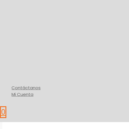
Poceta Push Buttom
126,35
$
Añadir Al Carrito
* IVA
Buy Via WhatsApp
Contáctanos
Mi Cuenta
0
Baños