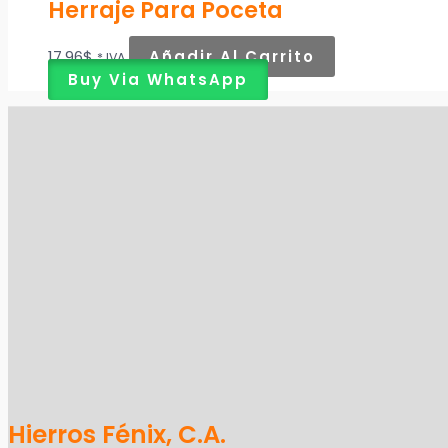
Herraje Para Poceta
17,96
$
Añadir Al Carrito
* IVA
Buy Via WhatsApp
Hierros Fénix, C.A.