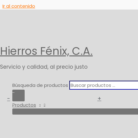
Ir al contenido
Inicio
Productos
Lavamanos Shelby
Baños
Hierros Fénix, C.A.
Lavamanos Shelby
Servicio y calidad, al precio justo
49,21
$
* IVA
Búsqueda de productos
Lavamanos Shelby cantidad
-
+
Añadir 
Productos
SKU:
PORCELANA-11
Categoría:
Baños
Marca:
Veceramica
Información adicional
Color
Blanco