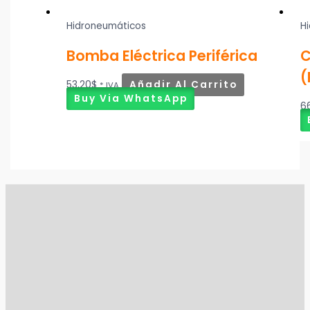
Hidroneumáticos
H
Bomba Eléctrica Periférica
C
(
53,20
$
Añadir Al Carrito
* IVA
Buy Via WhatsApp
6