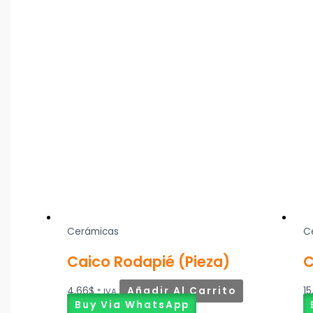
Cerámicas
C
Caico Rodapié (Pieza)
C
4,66
$
Añadir Al Carrito
15
* IVA
Buy Via WhatsApp