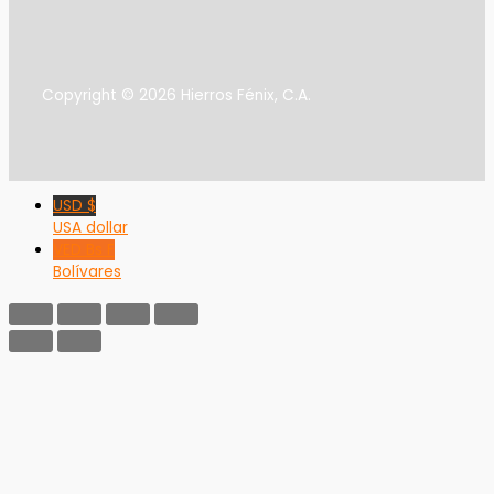
Copyright © 2026 Hierros Fénix, C.A.
USD $
USA dollar
VED Bs F
Bolívares