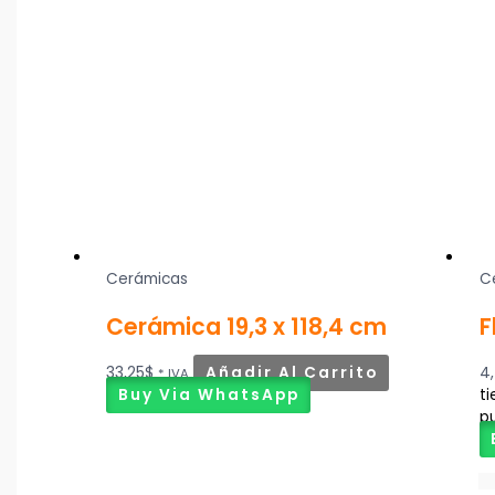
Cerámicas
C
Cerámica 19,3 x 118,4 cm
F
33,25
$
Añadir Al Carrito
4,
* IVA
Buy Via WhatsApp
ti
pu