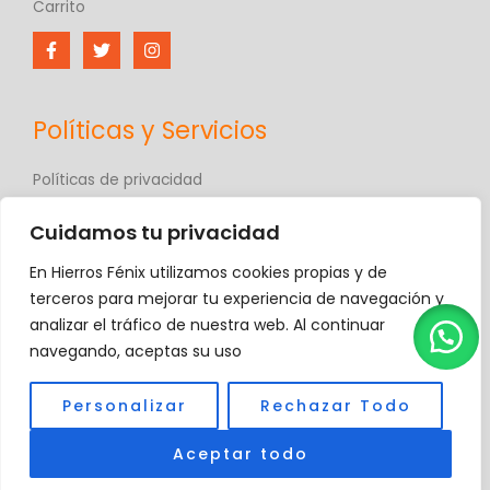
Carrito
Políticas y Servicios
Políticas de privacidad
Políticas de comercio electrónico
Cuidamos tu privacidad
Términos y condiciones
Contáctanos
En Hierros Fénix utilizamos cookies propias y de
Hierros Fénix
terceros para mejorar tu experiencia de navegación y
analizar el tráfico de nuestra web. Al continuar
navegando, aceptas su uso
Copyright © 2026 Hierros Fénix, C.A.
Personalizar
Rechazar Todo
Aceptar todo