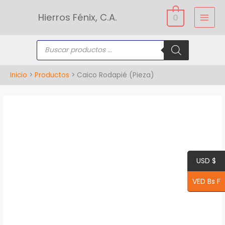
Ir
Hierros Fénix, C.A.
0
al
contenido
Búsqueda
de
productos
Inicio
Productos
Caico Rodapié (Pieza)
Caico
Rodapié
(Pieza)
cantidad
USD $
VED Bs F