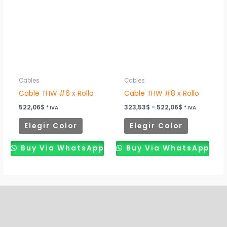
tiene
tiene
323,53$
múltiples
múltiples
hasta
522,06$
variantes.
variantes.
Las
Las
opciones
opciones
se
se
pueden
pueden
Cables
Cables
elegir
elegir
Cable THW #6 x Rollo
Cable THW #8 x Rollo
en
en
522,06
$
323,53
$
-
522,06
$
* IVA
* IVA
la
la
Elegir Color
Elegir Color
página
página
de
de
Buy Via WhatsApp
Buy Via WhatsApp
producto
producto