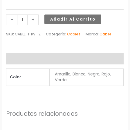
-
+
Añadir Al Carrito
SKU:
CABLE-THW-12
Categoría:
Cables
Marca:
Cabel
Información adicional
Amarillo, Blanco, Negro, Rojo,
Color
Verde
Productos relacionados
Este