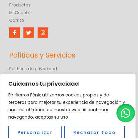
Productos
Mi Cuenta
Carrito
Políticas y Servicios
Políticas de privacidad
Políticas de comercio electrónico
Cuidamos tu privacidad
Términos y condiciones
Contáctanos
En Hierros Fénix utilizamos cookies propias y de
Hierros Fénix
terceros para mejorar tu experiencia de navegación y
analizar el tráfico de nuestra web. Al continuar
navegando, aceptas su uso
Personalizar
Rechazar Todo
Copyright © 2026 Hierros Fénix, C.A.