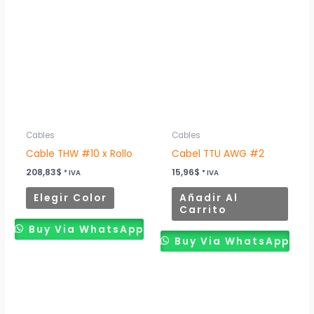
producto
tiene
múltiples
variantes.
Las
opciones
se
pueden
Cables
Cables
elegir
Cable THW #10 x Rollo
Cabel TTU AWG #2
en
208,83
$
15,96
$
* IVA
* IVA
la
Elegir Color
Añadir Al
página
Carrito
de
Buy Via WhatsApp
producto
Buy Via WhatsApp
Rango
Este
Este
de
producto
producto
precios:
desde