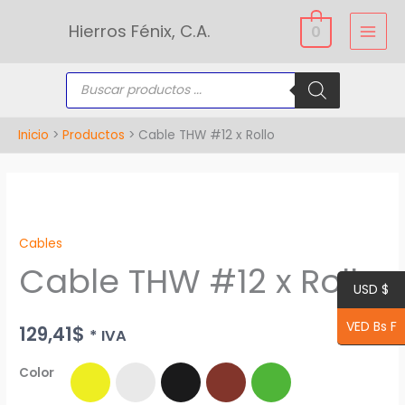
Ir
Hierros Fénix, C.A.
0
al
contenido
Búsqueda
de
productos
Inicio
Productos
Cable THW #12 x Rollo
Cable
THW
Cables
#12
Cable THW #12 x Rollo
x
USD $
Rollo
cantidad
VED Bs F
129,41
$
* IVA
Color