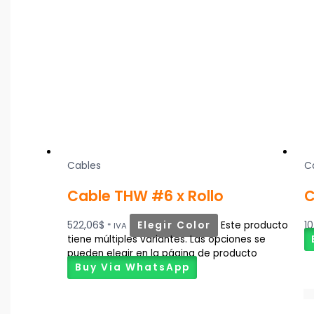
Cables
C
Cable THW #6 x Rollo
C
522,06
$
Elegir Color
Este producto
10
* IVA
tiene múltiples variantes. Las opciones se
pueden elegir en la página de producto
Buy Via WhatsApp