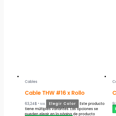
Cables
C
Cable THW #16 x Rollo
C
63,24
$
Elegir Color
Este producto
9
* IVA
tiene múltiples variantes. Las opciones se
pueden elegir en la página de producto