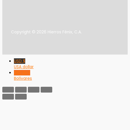
Copyright © 2026 Hierros Fénix, C.A.
USD $
USA dollar
VED Bs F
Bolívares