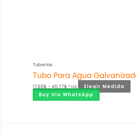
se
p
el
e
la
pá
d
pr
Tuberías
Tubo Para Agua Galvaniza
17,65
$
-
411,77
$
Elegir Medida
* IVA
Buy Via WhatsApp