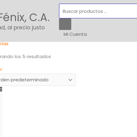
Búsqueda
Fénix, C.A.
de
productos
d, al precio justo
Mi Cuenta
o
/
Hierros Y Estructurales
/ Tuberías
rías
rando los 5 resultados
er