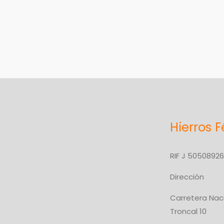
Hierros F
RIF J 5050892
Dirección
Carretera Nac
Troncal 10