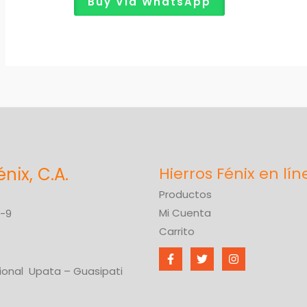
Buy Via WhatsApp
énix, C.A.
Productos
Mi Cuenta
6-9
Carrito
ional Upata – Guasipati