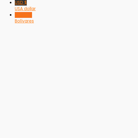
USD $
USA dollar
VED Bs F
Bolívares