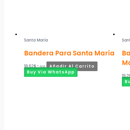
Santa María
San
Bandera Para Santa María
Ba
M
18,62
$
Añadir Al Carrito
* IVA
Buy Via WhatsApp
19,2
B