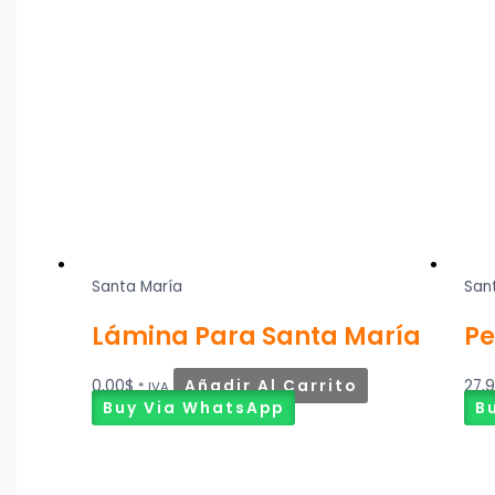
Santa María
San
Lámina Para Santa María
Pe
0,00
$
Añadir Al Carrito
27,
* IVA
Buy Via WhatsApp
B