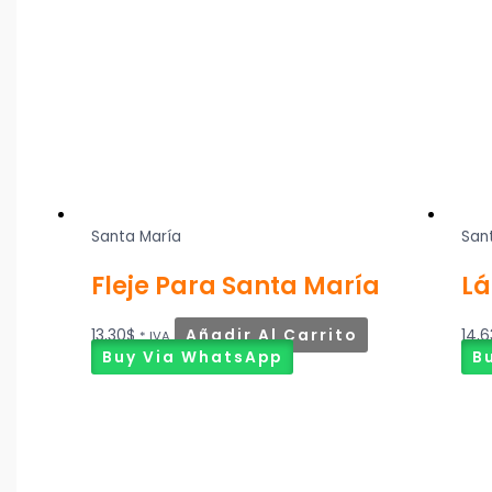
Santa María
San
Fleje Para Santa María
Lá
13,30
$
Añadir Al Carrito
14,6
* IVA
Buy Via WhatsApp
B