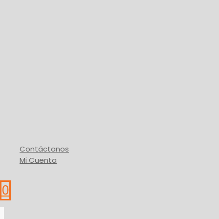
Marco Hecho Puerta/Ventana
25,00
$
-
51,47
$
Rango de precios: desde 25,00$ hasta
variantes. Las opciones se pueden elegir en la págin
Buy Via WhatsApp
Contáctanos
Mi Cuenta
0