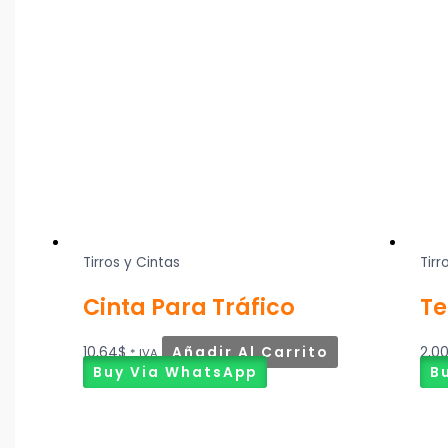
Tirros y Cintas
Tirr
Cinta Para Tráfico
Te
10,64
$
Añadir Al Carrito
2,0
* IVA
Buy Via WhatsApp
B