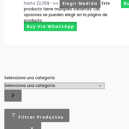
hasta 22,06$
Elegir Medida
Este
B
* IVA
producto tiene múltiples variantes. Las
opciones se pueden elegir en la página de
producto
Buy Via WhatsApp
Selecciona una categoría
Filtrar Productos