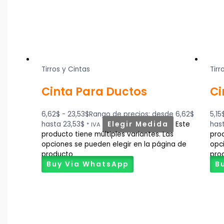
Tirros y Cintas
Tirr
Cinta Para Ductos
Ci
6,62
$
-
23,53
$
Rango de precios: desde 6,62$
5,15
hasta 23,53$
Elegir Medida
Este
has
* IVA
producto tiene múltiples variantes. Las
prod
opciones se pueden elegir en la página de
opc
producto
pro
Buy Via WhatsApp
B