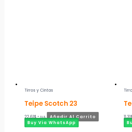
Tirros y Cintas
Tirr
Teipe Scotch 23
Te
22,61
$
Añadir Al Carrito
11,31
* IVA
Buy Via WhatsApp
B