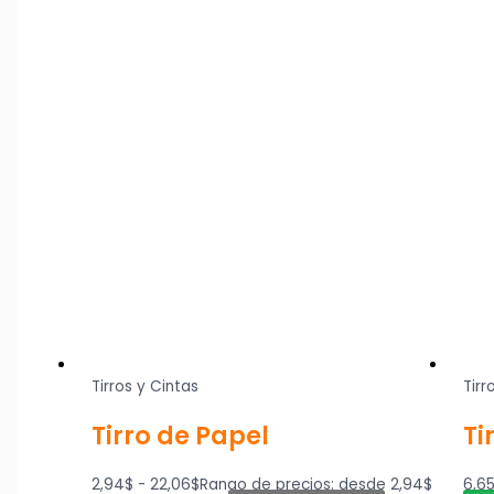
Tirros y Cintas
Tirr
Tirro de Papel
Ti
2,94
$
-
22,06
$
Rango de precios: desde 2,94$
6,6