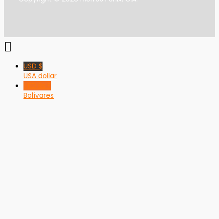
USD $
USA dollar
VED Bs F
Bolívares