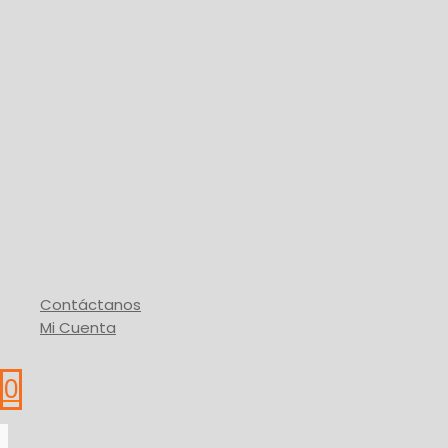
Agotado
Cerrajería
Cerradura para Porton
Elegir Medida
Buy Via WhatsApp
Contáctanos
Mi Cuenta
0