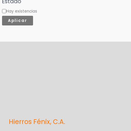
Estado
t
Hay existencias
e
Aplicar
g
o
r
í
a
Hierros Fénix, C.A.