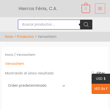
Ir
Hierros Fénix, C.A.
0
al
contenido
Búsqueda
de
productos
Inicio
Productos
Versachem
Inicio
/ Versachem
Versachem
Filter
Mostrando el único resultado
USD $
VED Bs F