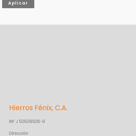
Aplicar
g
o
r
í
a
Hierros Fénix, C.A.
RIF J 50508926-9
Dirección