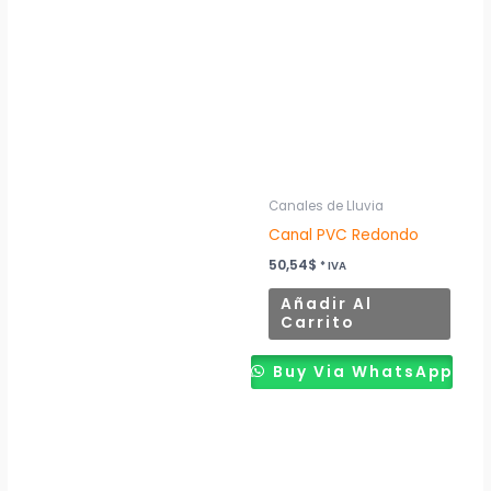
Canales de Lluvia
Canal PVC Redondo
50,54
$
* IVA
Añadir Al
Carrito
Buy Via WhatsApp
Este
producto
tiene