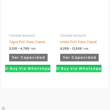
múltiples
múltip
hasta
hasta
4,78$
12,50$
variantes.
variant
Las
Las
opciones
opcion
se
se
pueden
puede
Canales de Lluvia
Canales de Lluvia
elegir
elegir
Tapa PVC Para Canal
Unión PVC Para Canal
en
en
3,31
$
-
4,78
$
6,25
$
-
12,50
$
* IVA
* IVA
la
la
Ver Capacidad
Ver Capacidad
página
página
de
de
Buy Via WhatsApp
Buy Via WhatsApp
producto
produ
S
C
E