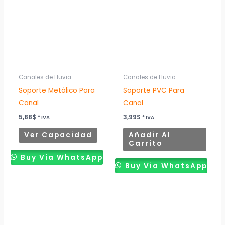
múltiples
variantes.
Las
opciones
se
pueden
Canales de Lluvia
Canales de Lluvia
elegir
Soporte Metálico Para
Soporte PVC Para
en
Canal
Canal
la
5,88
$
3,99
$
* IVA
* IVA
página
Ver Capacidad
Añadir Al
de
Carrito
producto
Buy Via WhatsApp
Buy Via WhatsApp
Rango
Rango
Este
Este
de
de
producto
produ
precios:
precios:
desde
desde
tiene
tiene
3,31$
6,25$