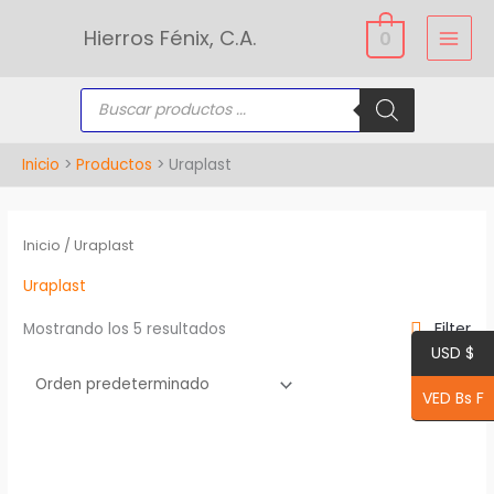
Ir
Hierros Fénix, C.A.
0
al
contenido
Búsqueda
de
productos
Inicio
Productos
Uraplast
Inicio
/ Uraplast
Uraplast
Filter
Mostrando los 5 resultados
USD $
VED Bs F