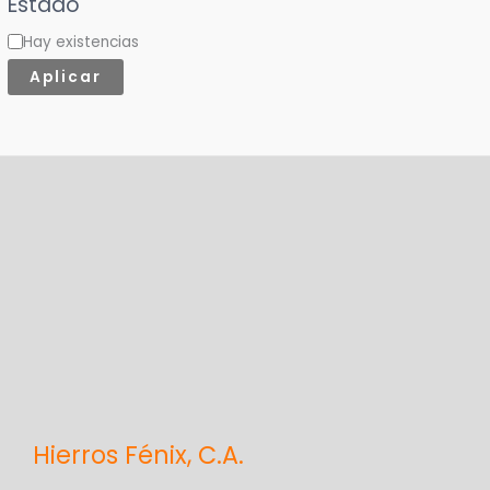
Estado
t
Hay existencias
e
Aplicar
g
o
r
í
a
Hierros Fénix, C.A.