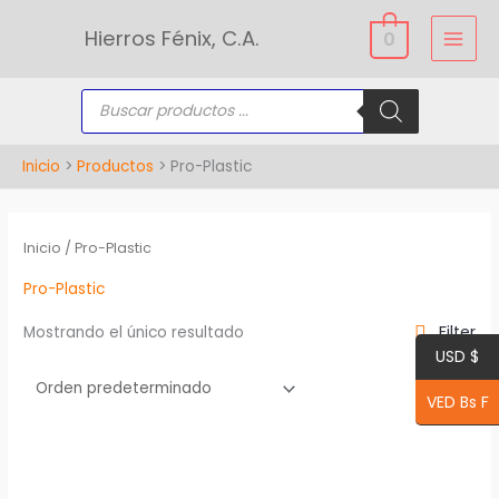
Ir
Hierros Fénix, C.A.
0
al
contenido
Búsqueda
de
productos
Inicio
Productos
Pro-Plastic
Inicio
/ Pro-Plastic
Pro-Plastic
Filter
Mostrando el único resultado
USD $
VED Bs F