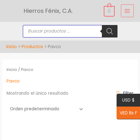
Ir
Hierros Fénix, C.A.
0
al
contenido
Búsqueda
de
productos
Inicio
Productos
Pavco
Inicio
/ Pavco
Pavco
Filter
Mostrando el único resultado
USD $
VED Bs F
Rango
Este
de