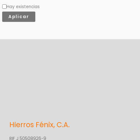
Hay existencias
e
Aplicar
g
o
r
í
a
Hierros Fénix, C.A.
RIF J 50508926-9