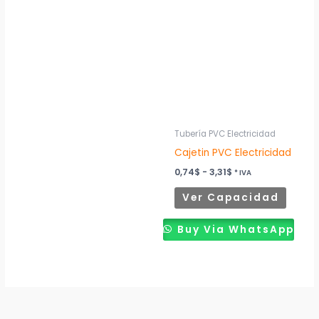
produ
precios:
desde
tiene
0,74$
múltip
hasta
3,31$
variant
Las
opcion
se
puede
Tubería PVC Electricidad
elegir
Cajetin PVC Electricidad
en
0,74
$
-
3,31
$
* IVA
la
Ver Capacidad
página
de
Buy Via WhatsApp
produ