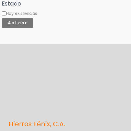
Estado
t
Hay existencias
e
Aplicar
g
o
r
í
a
Hierros Fénix, C.A.