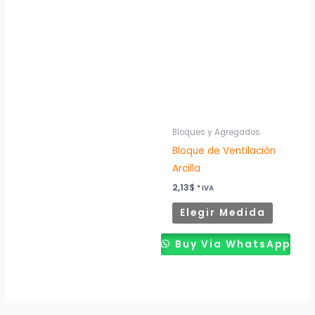
product
tiene
múltiples
variantes
Las
opcione
se
pueden
Bloques y Agregados
elegir
Bloque de Ventilación
en
Arcilla
la
2,13
$
* IVA
página
Elegir Medida
de
product
Buy Via WhatsApp