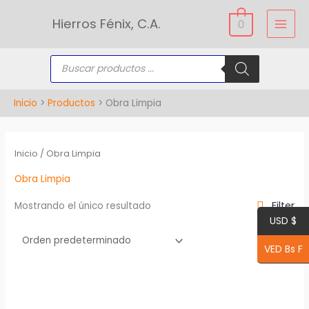
Ir
Hierros Fénix, C.A.
0
al
contenido
Búsqueda
de
productos
Inicio
Productos
Obra Limpia
Inicio
/ Obra Limpia
Obra Limpia
Filter
Mostrando el único resultado
USD $
VED Bs F
Este