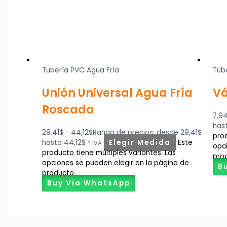
Tubería PVC Agua Fría
Tub
Unión Universal Agua Fría
Vá
Roscada
7,9
has
29,41
$
-
44,12
$
Rango de precios: desde 29,41$
prod
hasta 44,12$
Elegir Medida
Este
* IVA
opc
producto tiene múltiples variantes. Las
pro
opciones se pueden elegir en la página de
B
producto
Buy Via WhatsApp