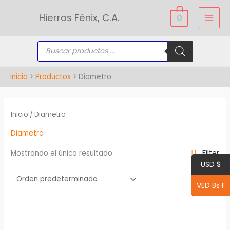
Ir
Hierros Fénix, C.A.
0
al
contenido
Búsqueda
de
productos
Inicio
Productos
Diametro
Inicio
/ Diametro
Diametro
Filter
Mostrando el único resultado
USD $
VED Bs F
Este