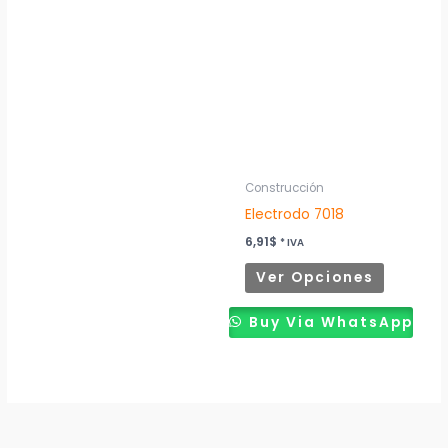
producto
tiene
múltiples
variantes
Las
opciones
se
pueden
Construcción
elegir
Electrodo 7018
en
6,91
$
* IVA
la
Ver Opciones
página
de
Buy Via WhatsApp
producto