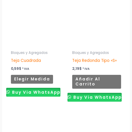
tiene
múltiples
variantes.
Las
opciones
se
pueden
Bloques y Agregados
Bloques y Agregados
elegir
Teja Cuadrada
Teja Redonda Tipo «S»
en
0,59
$
2,19
$
* IVA
* IVA
la
Elegir Medida
Añadir Al
página
Carrito
de
Buy Via WhatsApp
producto
Buy Via WhatsApp