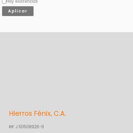
Hay existencias
e
Aplicar
g
o
r
í
a
Hierros Fénix, C.A.
RIF J 50508926-9