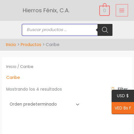
Ir
Hierros Fénix, C.A.
0
al
contenido
Búsqueda
de
productos
Inicio
Productos
Caribe
Inicio
/ Caribe
Caribe
Filter
Mostrando los 4 resultados
USD $
VED Bs F