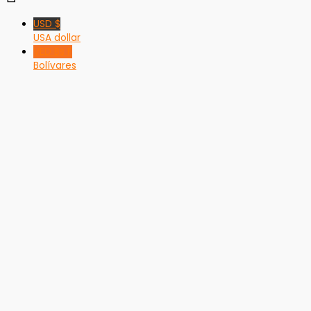
USD $
USA dollar
VED Bs F
Bolívares