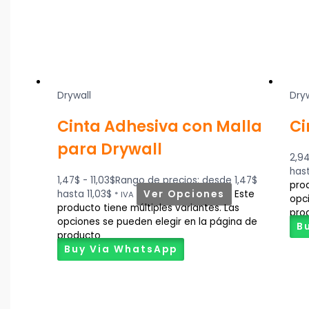
Drywall
Dry
Cinta Adhesiva con Malla
Ci
para Drywall
2,9
hast
1,47
$
-
11,03
$
Rango de precios: desde 1,47$
prod
hasta 11,03$
Ver Opciones
Este
* IVA
opc
producto tiene múltiples variantes. Las
pro
opciones se pueden elegir en la página de
B
producto
Buy Via WhatsApp