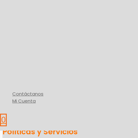
Hierros Fénix, C.A.
RIF J 50508926-9
Dirección
Carretera Nacional Upata – Guasipati Troncal 10
Upata, Edo. Bolívar
Productos
Contáctanos
Mi Cuenta
Mi Cuenta
Carrito
0
Políticas y Servicios