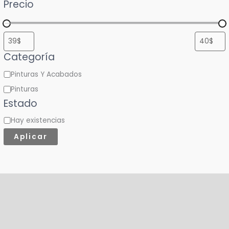
Precio
a
u
n
a
Categoría
c
Pinturas Y Acabados
a
t
Pinturas
Estado
e
g
Hay existencias
o
Aplicar
r
í
a