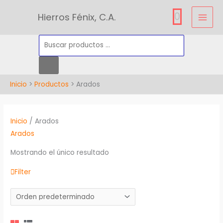
Ir
Búsqueda
0
Hierros Fénix, C.A.
al
de
contenido
productos
Inicio
Productos
Arados
Inicio
/ Arados
Arados
Mostrando el único resultado
Filter